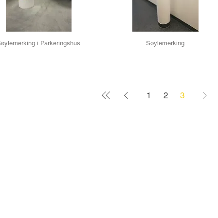
øylemerking i Parkeringshus
Søylemerking
1
2
3