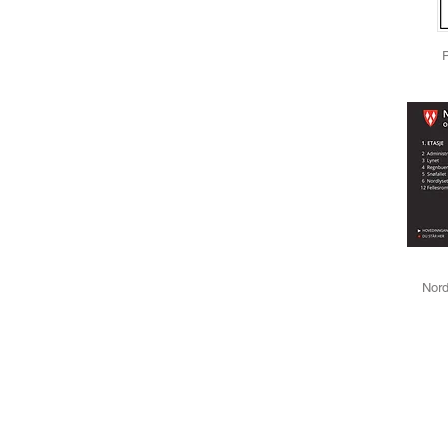
P
Nord