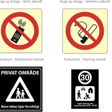
ygg og anlegg - Hjelm påbudt!
Bygg og anlegg - Vernesko påbudt!
rbudskilt - Mobiltelefon forbudt
Forbudskilt - Røyking forbudt