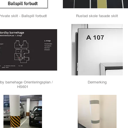
rivate skilt - Ballspill forbudt
Rustad skole fasade skilt
by barnehage Orienteringsplan /
Dørmerking
HS601