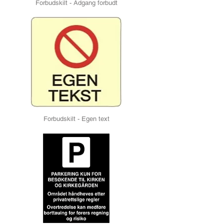
Forbudskilt - Adgang forbudt
Forbudskilt - Egen text