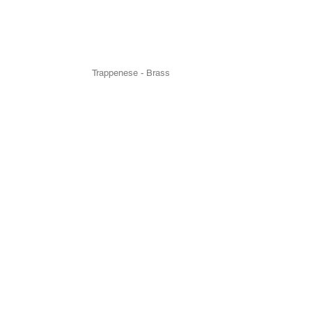
Trappenese - Brass
ko
Lilletorget 1,